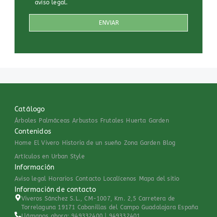
aviso legal
.
Catálogo
Árboles
Palmáceas
Arbustos
Frutales
Huerta
Garden
Contenidos
Home
El Vivero
Historia de un sueño
Zona Garden
Blog
Artículos en Urban Style
Información
Aviso legal
Horarios
Contacto
Localícenos
Mapa del sitio
Información de contacto
Viveros Sánchez S.L., CM-1007, Km. 2,5 Carretera de
Torrelaguna 19171 Cabanillas del Campo Guadalajara España
Llámanos ahora: 949332400 | 949332401