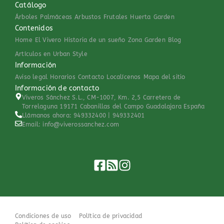
Catálogo
Árboles
Palmáceas
Arbustos
Frutales
Huerta
Garden
Contenidos
Home
El Vivero
Historia de un sueño
Zona Garden
Blog
Artículos en Urban Style
Información
Aviso legal
Horarios
Contacto
Localícenos
Mapa del sitio
Información de contacto
Viveros Sánchez S.L., CM-1007, Km. 2,5 Carretera de
Torrelaguna 19171 Cabanillas del Campo Guadalajara España
Llámanos ahora: 949332400 | 949332401
Email: info@viverossanchez.com
Condiciones de uso
Política de privacidad