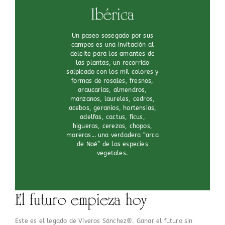
Ibérica
Un paseo sosegado por sus
campos es una invitación al
deleite para los amantes de
las plantas, un recorrido
salpicado con los mil colores y
formas de rosales, fresnos,
araucarias, almendros,
manzanos, laureles, cedros,
acebos, geranios, hortensias,
adelfas, cactus, ficus,
higueras, cerezos, chopos,
moreras… una verdadera “arca
de Noé” de las especies
vegetales.
El futuro empieza hoy
Este es el legado de Viveros Sánchez®. Ganar el futuro sin