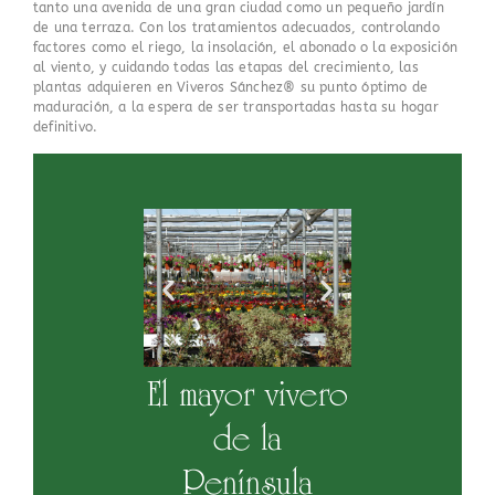
tanto una avenida de una gran ciudad como un pequeño jardín
de una terraza. Con los tratamientos adecuados, controlando
factores como el riego, la insolación, el abonado o la exposición
al viento, y cuidando todas las etapas del crecimiento, las
plantas adquieren en Viveros Sánchez® su punto óptimo de
maduración, a la espera de ser transportadas hasta su hogar
definitivo.
El mayor vivero
de la
Península