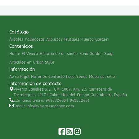
Catálogo
Árboles
Palmáceas
Arbustos
Frutales
Huerta
Garden
Contenidos
Home
El Vivero
Historia de un sueño
Zona Garden
Blog
Artículos en Urban Style
Información
Aviso legal
Horarios
Contacto
Localícenos
Mapa del sitio
Información de contacto
Viveros Sánchez S.L., CM-1007, Km. 2,5 Carretera de
Torrelaguna 19171 Cabanillas del Campo Guadalajara España
Llámanos ahora: 949332400 | 949332401
Email: info@viverossanchez.com