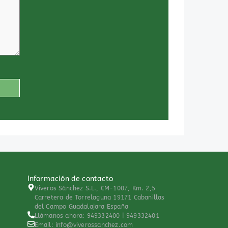
Información de contacto
Viveros Sánchez S.L., CM-1007, Km. 2,5
Carretera de Torrelaguna 19171 Cabanillas
del Campo Guadalajara España
Llámanos ahora: 949332400 | 949332401
Email: info@viverossanchez.com