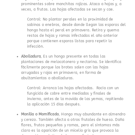
prominentes sobre manchitas rojizas. Ataca a hojas y, a
veces, a frutos. Las hojas afectadas se secan y cae.
Control: No plantar perales en la proximidad de
sabinas o enebros, desde donde llegan las esporas del
hongo hasta el peral en primavera. Retira y quema
restos de hojas y ramas infectadas el año anterior
porque contienen esporas listas para repetir la
infección.
Abolladura
, Es un hongo presente en todas las
plantaciones de melocotonero y nectarina. Se identifica
fácilmente porque los brotes salen con las hojas
arrugadas y rojas en primavera, en forma de
abultamientos o abolladuras.
Control: Arranca las hojas afectadas. Rocía con un
fungicida de cobre entre mediados y finales de
invierno, antes de la movida de las yemas, repitiendo
la aplicación 15 días después.
Monilia o Momificado
, Hongo muy abundante en almendro
y cerezo. También afecta a otros frutales de hueso. Daña
flores, frutos pequeños y ramas, pero el síntomas más
claro es la aparición de un micelio gris que provoca la