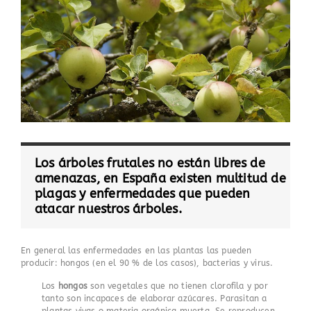
Los árboles frutales no están libres de
amenazas, en España existen multitud de
plagas y enfermedades que pueden
atacar nuestros árboles.
En general las enfermedades en las plantas las pueden
producir: hongos (en el 90 % de los casos), bacterias y virus.
Los
hongos
son vegetales que no tienen clorofila y por
tanto son incapaces de elaborar azúcares. Parasitan a