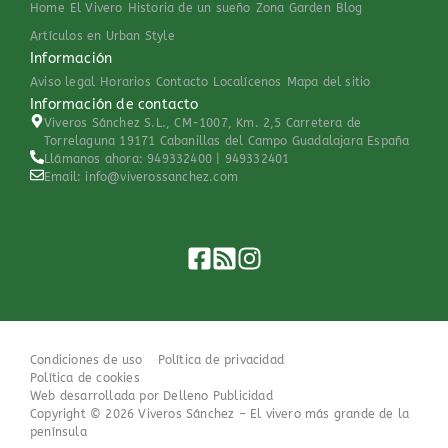
Home
El Vivero
Historia de un sueño
Zona Garden
Blog
Artículos en Urban Style
Información
Aviso legal
Horarios
Contacto
Localícenos
Mapa del sitio
Información de contacto
Viveros Sánchez S.L., CM-1007, Km. 2,5 Carretera de
Torrelaguna 19171 Cabanillas del Campo Guadalajara España
Llámanos ahora: 949332400 | 949332401
Email: info@viverossanchez.com
Condiciones de uso
Política de privacidad
Política de cookies
Web desarrollada por Delleno Publicidad
Copyright ©
2026
Viveros Sánchez – El vivero más grande de la
península