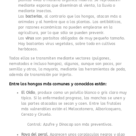
plantas vivas o materia orgánica muerta. Se reproducen
mediante esporas que diseminan al viento, la lluvia o
mediante insectos.
Las
bacterias
, al contrario que los hongos, atacan más a
animales y al hombre que a las plantas. Los antibióticos,
por razones económicas no pueden emplearse en la
agricultura, por lo que sólo se pueden prevenir.
Los
virus
son parásitos obligados de muy pequeño tamaño.
Hay bastantes virus vegetales, sobre todo en cultivos
herbáceos.
Todos ellos se transmiten mediante vectores (pulgones,
nematodos e incluso hongos), algunos, aunque son pocos, por
semilla y otros, la mayoría, mediante las herramientas de poda,
además de transmisión por injerto.
Entre los hongos más comunes y conocidos están:
El Oidio
, produce como un polvillo blanco o gris claro muy
típico. Si la enfermedad progresa, las manchas se unen y
las partes atacadas se secan y caen. Entre los frutales
más vulnerables están el Melocotonero, Albaricoquero,
Cerezo y Ciruelo.
Control: Azufre y Dinocap son más preventivos.
Roya del peral
, Aparecen unos corpúsculos negros y algo