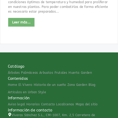
condiciones óptimas de temperatura y humedad para proliferar
en nuestras plantas. Para poder combatirlos de forma eficiente
es necesario estar preparados...
Leer más...
Catálogo
Árboles
Palmáceas
Arbustos
Frutales
Huerta
Garden
Contenidos
Home
El Vivero
Historia de un sueño
Zona Garden
Blog
Artículos en Urban Style
Información
Aviso legal
Horarios
Contacto
Localícenos
Mapa del sitio
Información de contacto
Viveros Sánchez S.L., CM-1007, Km. 2,5 Carretera de