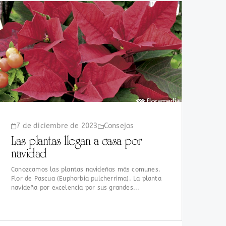
7 de diciembre de 2023
Consejos
Las plantas llegan a casa por
navidad
Conozcamos las plantas navideñas más comunes.
Flor de Pascua (Euphorbia pulcherrima). La planta
navideña por excelencia por sus grandes...