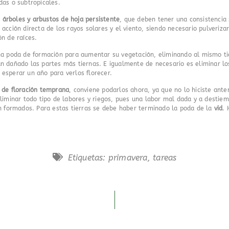
das o subtropicales.
 árboles y arbustos de hoja persistente
, que deben tener una consistencia 
acción directa de los rayos solares y el viento, siendo necesario pulverizar
ón de raíces.
na poda de formación para aumentar su vegetación, eliminando al mismo t
n dañado las partes más tiernas. E igualmente de necesario es eliminar lo
esperar un año para verlos florecer.
 de floración temprana
, conviene podarlos ahora, ya que no lo hiciste ante
iminar todo tipo de labores y riegos, pues una labor mal dada y a destiem
én formados. Para estas tierras se debe haber terminado la poda de la
vid
. 
Etiquetas:
primavera
,
tareas