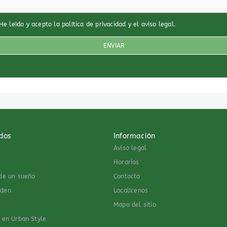
He leído y acepto
la política de privacidad
y
el aviso legal
.
dos
Información
Aviso legal
Horarios
 de un sueño
Contacto
rden
Localícenos
Mapa del sitio
s en Urban Style