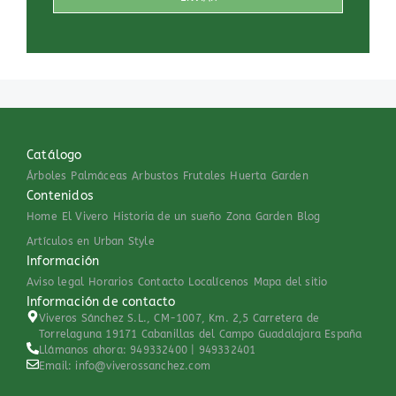
Catálogo
Árboles
Palmáceas
Arbustos
Frutales
Huerta
Garden
Contenidos
Home
El Vivero
Historia de un sueño
Zona Garden
Blog
Artículos en Urban Style
Información
Aviso legal
Horarios
Contacto
Localícenos
Mapa del sitio
Información de contacto
Viveros Sánchez S.L., CM-1007, Km. 2,5 Carretera de
Torrelaguna 19171 Cabanillas del Campo Guadalajara España
Llámanos ahora: 949332400 | 949332401
Email: info@viverossanchez.com