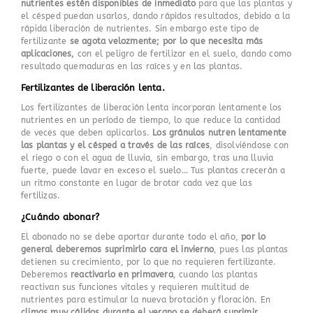
nutrientes estén disponibles de inmediato
para que las plantas y
el césped puedan usarlos, dando rápidos resultados, debido a la
rápida liberación de nutrientes. Sin embargo este tipo de
fertilizante
se agota velozmente; por lo que necesita más
aplicaciones,
con el peligro de fertilizar en el suelo, dando como
resultado quemaduras en las raíces y en las plantas.
Fertilizantes de liberación lenta.
Los fertilizantes de liberación lenta incorporan lentamente los
nutrientes en un período de tiempo, lo que reduce la cantidad
de veces que deben aplicarlos.
Los gránulos nutren lentamente
las plantas y el césped a través de las raíces
, disolviéndose con
el riego o con el agua de lluvia, sin embargo, tras una lluvia
fuerte, puede lavar en exceso el suelo… Tus plantas crecerán a
un ritmo constante en lugar de brotar cada vez que las
fertilizas.
¿Cuándo abonar?
El abonado no se debe aportar durante todo el año,
por lo
general deberemos suprimirlo cara el invierno
, pues las plantas
detienen su crecimiento, por lo que no requieren fertilizante.
Deberemos
reactivarlo en primavera
, cuando las plantas
reactivan sus funciones vitales y requieren multitud de
nutrientes para estimular la nueva brotación y floración. En
climas muy cálidos durante el verano se deberá suprimir