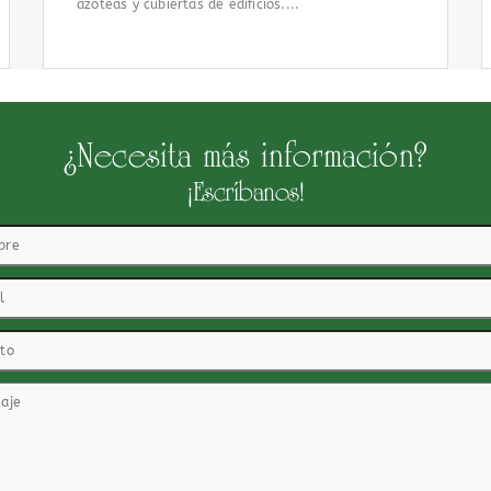
azoteas y cubiertas de edificios....
¿Necesita más información?
¡Escríbanos!