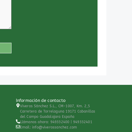
Información de contacto
Viveros Sánchez S.L., CM-1007, Km. 2,5
Carretera de Torrelaguna 19171 Cabanillas
del Campo Guadalajara España
Llámanos ahora: 949332400 | 949332401
Email: info@viverossanchez.com