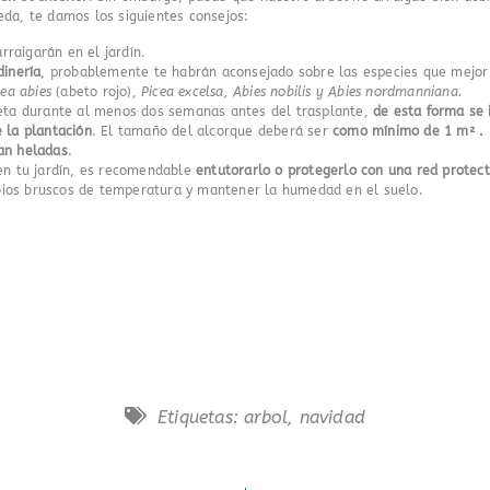
eda, te damos los siguientes consejos:
rraigarán en el jardín.
dinería
, probablemente te habrán aconsejado sobre las especies que mejor f
cea abies
(abeto rojo),
Picea excelsa, Abies nobilis y Abies nordmanniana.
eta durante al menos dos semanas antes del trasplante,
de esta forma se 
 la plantación
. El tamaño del alcorque deberá ser
como mínimo de 1 m² .
ean heladas
.
en tu jardín, es recomendable
entutorarlo o protegerlo con una red protec
ios bruscos de temperatura y mantener la humedad en el suelo.
Etiquetas:
arbol
,
navidad