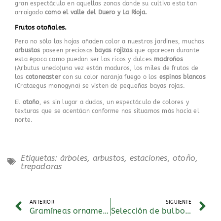
gran espectáculo en aquellas zonas donde su cultivo esta tan
arraigado
como el valle del Duero y La Rioja.
Frutos otoñales.
Pero no sólo las hojas añaden color a nuestros jardines, muchos
arbustos
poseen preciosas
bayas rojizas
que aparecen durante
esta época como puedan ser los ricos y dulces
madroños
(Arbutus unedo)una vez están maduros, los miles de frutos de
los
cotoneaster
con su color naranja fuego o los
espinos blancos
(Crataegus monogyna) se visten de pequeñas bayas rojas.
El
otoño
, es sin lugar a dudas, un espectáculo de colores y
texturas que se acentúan conforme nos situamos más hacia el
norte.
Etiquetas:
árboles
,
arbustos
,
estaciones
,
otoño
,
trepadoras
ANTERIOR
SIGUIENTE
Gramíneas ornamentales
Selección de bulbos de otoño