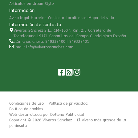
Artículos en Urban Style
Información
Aviso legal
Horarios
Contacto
Localícenos
Mapa del sitio
Información de contacto
Viveros Sánchez S.L., CM-1007, Km. 2,5 Carretera de
Torrelaguna 19171 Cabanillas del Campo Guadalajara España
Llámanos ahora: 949332400 | 949332401
Email: info@viverossanchez.com
Condiciones de uso
Política de privacidad
Política de cookies
Web desarrollada por Delleno Publicidad
Copyright ©
2026
Viveros Sánchez – El vivero más grande de la
península