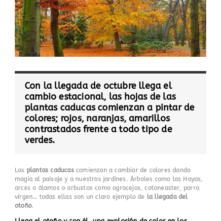
Con la llegada de octubre llega el
cambio estacional, las hojas de las
plantas caducas comienzan a pintar de
colores; rojos, naranjas, amarillos
contrastados frente a todo tipo de
verdes.
Las
plantas caducas
comienzan a cambiar de colores dando
magia al paisaje y a nuestros jardines. Árboles como las Hayas,
arces o álamos o arbustos como agracejos, cotoneaster, parra
virgen… todas ellas son un claro ejemplo de
la llegada del
otoño
.
Llega el otoño y con él, una explosión de color en los