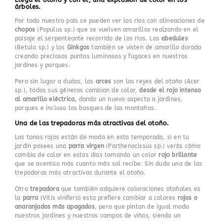
árboles.
Por todo nuestro país se pueden ver los ríos con alineaciones de
chopos
(Populus sp.) que se vuelven amarillos realzando en el
paisaje el serpenteante recorrido de los ríos. Los
abedules
(Betula sp.) y los
Ginkgos
también se visten de amarillo dorado
creando preciosos puntos luminosos y fugaces en nuestros
jardines y parques.
Pero sin lugar a dudas, los
arces
son los reyes del otoño (Acer
sp.), todos sus géneros cambian de color,
desde el rojo intenso
al amarillo eléctrico,
dando un nuevo aspecto a jardines,
parques e incluso los bosques de las montañas.
Una de las trepadoras más atractivas del otoño.
Los tonos rojos están de moda en esta temporada, si en tu
jardín posees una
parra virgen
(Parthenocissus sp.) verás cómo
cambia de color en estos días tomando un color
rojo brillante
que se acentúa más cuanto más sol recibe. Sin duda una de las
trepadoras más atractivas durante el otoño.
Otra
trepadora
que también adquiere coloraciones otoñales es
la
parra
(Vitis vinifera) esta prefiere cambiar a colores
rojos o
anaranjados más apagados
, pero que pintan de igual modo
nuestros jardines y nuestros campos de viñas, siendo un