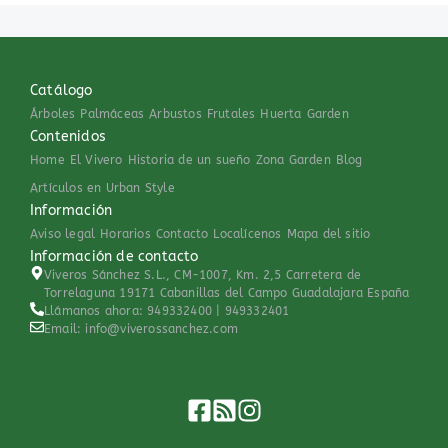
Catálogo
Árboles
Palmáceas
Arbustos
Frutales
Huerta
Garden
Contenidos
Home
El Vivero
Historia de un sueño
Zona Garden
Blog
Artículos en Urban Style
Información
Aviso legal
Horarios
Contacto
Localícenos
Mapa del sitio
Información de contacto
Viveros Sánchez S.L., CM-1007, Km. 2,5 Carretera de
Torrelaguna 19171 Cabanillas del Campo Guadalajara España
Llámanos ahora: 949332400 | 949332401
Email: info@viverossanchez.com