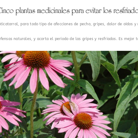
inco plantas medicinales para evitar los resfriad
nticatarral, para todo tipo de afecciones de pecho, gripes, dolor de oídos 
fensas naturales, y acorta el periodo de las gripes y resfriados. Es mejor 