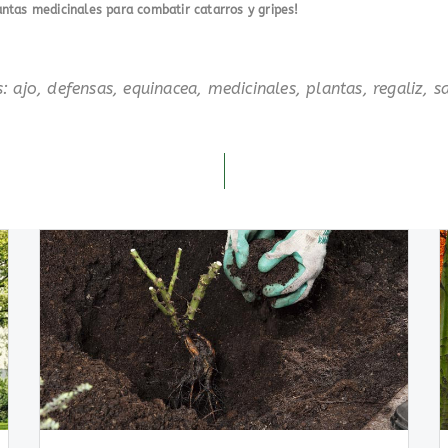
ntas medicinales para combatir catarros y gripes!
s:
ajo
,
defensas
,
equinacea
,
medicinales
,
plantas
,
regaliz
,
s