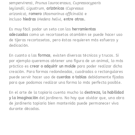
sempervirens
),
P
runus laurocerasus
,
Cupressocyparis
leylandii
,
Ligustrum
,
arizónicas
(
C
upressus
arizonica
),
romero
(
Rosmarinus officinalis
) e
incluso
hiedras
(
He
dera helix
),
entre otros.
Es
muy fácil podar un seto con las
herramientas
adecuadas
como un recortasetos o
también se puede hacer uso
de tijeras recortasetos, pero éstas requieren más esfuerzo y
dedicación.
En cuanto a las
formas
, existen diversas técnicas y trucos. Si
por ejemplo queremos obtener una figura de un animal, lo más
práctico es
crear o adquirir un molde
para poder realizar dicha
creación. Para formas redondeadas, cuadradas o rectangulares
puede servir hacer uso de
cuerdas o tablas
debidamente fijadas
para que podamos realizar una forma lo más perfecta posible.
En
el arte de la topiaria cuenta mucho la
destreza, la habilidad
y la imaginación
del jardinero. No hay que olvidar que, una obra
de jardinería topiaria bien mantenida puede permanecer viva
durante décadas.