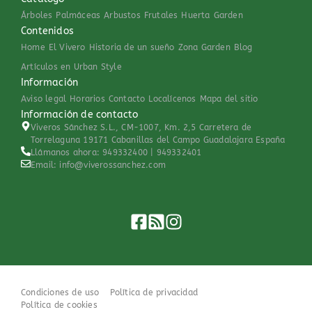
Árboles
Palmáceas
Arbustos
Frutales
Huerta
Garden
Contenidos
Home
El Vivero
Historia de un sueño
Zona Garden
Blog
Artículos en Urban Style
Información
Aviso legal
Horarios
Contacto
Localícenos
Mapa del sitio
Información de contacto
Viveros Sánchez S.L., CM-1007, Km. 2,5 Carretera de
Torrelaguna 19171 Cabanillas del Campo Guadalajara España
Llámanos ahora: 949332400 | 949332401
Email: info@viverossanchez.com
Condiciones de uso
Política de privacidad
Política de cookies