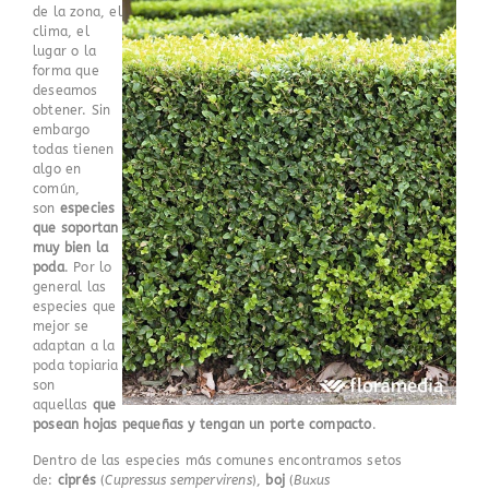
de la zona, el
clima, el
lugar o la
forma que
deseamos
obtener. Sin
embargo
todas tienen
algo en
común,
son
especies
que soportan
muy bien la
poda
. Por lo
general las
especies que
mejor se
adaptan a la
poda topiaria
son
aquellas
que
posean hojas pequeñas y tengan un porte compacto
.
Dentro de las especies más comunes encontramos setos
de:
ciprés
(
Cupressus sempervirens
),
boj
(
Buxus